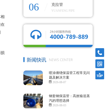
06
克拉管
YUANFENG PIPE
本相
但在
因
4000-
源损
789-
889
喷涂缠绕保温管工程常见问
题及解决方案
2026-08-07
钢套钢保温管：高效输送蒸
汽的理想选择
2026-08-03