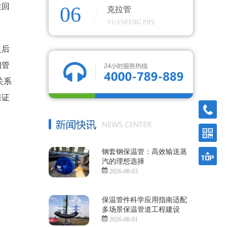
性回
06
克拉管
YUANFENG PIPE
之后
钢管
关系
保证
4000-
789-
889
钢套钢保温管：高效输送蒸
汽的理想选择
2026-08-03
保温管件科学应用指南适配
多场景保温管道工程建设
2026-08-01