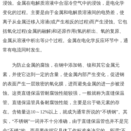
浸蚀。金属在电解质溶液中合湿冷空气中的浸蚀，是电化学
变化的过程。主要是由于金属和电解质溶液间的电势差，使
离子从金属迁移入溶液(或产生相反的过程)而产生浸蚀。它包
括氧化过程(金属的融解)和还原作用(氢的析出、氧的复原、
金属从溶液中析出等)2个过程。金属在电化学反应环节中，通
常有电流同时发生。
为防止金属的腐蚀，在钢中添加铬、镍和其它金属元
素，并使它达到一定的含量，使金属内部产生变化，促进钢
的表面产生一层致密的氧化膜，进而避免金属的进一步被浸
蚀。这类直缝保温管耐腐蚀性能较强，一般就称为直缝保温
管。直缝保温管具备耐腐蚀性能，主要是出于铬元素的存
在。含铬量达10～12%以上，就成为通常所说的“不锈钢”。其
实，“不锈钢”一词并不十分准确，由于直缝保温管也并不是完
全“不锈”的，而是要依据它具体工作标准来决定的。所谓“不